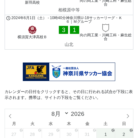
向の岡工業・川崎工科・麻生総
新羽高校
合
相模原中等
2024年6月1日（土）
-
10時40分
神奈川県U-18サッカーリーグ・Ｋ
６｜Ｍグループ
3
1
向の岡工業・川崎工科・麻生総
横須賀大津高校Ｂ
合
山北
カレンダーの日付をクリックすると、その日に行われる試合が下段に表
示されます。携帯は、サイトの下段をご覧ください。
月
火
水
木
金
土
日
27
28
29
30
31
1
2