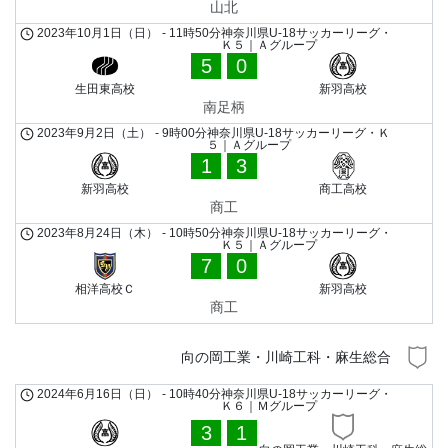
山北
2023年10月1日（日）
-
11時50分
神奈川県U-18サッカーリーグ・
Ｋ５｜Ａグループ
5
0
生田東高校
新羽高校
南足柄
2023年9月2日（土）
-
9時00分
神奈川県U-18サッカーリーグ・Ｋ
５｜Ａグループ
1
3
新羽高校
商工高校
商工
2023年8月24日（木）
-
10時50分
神奈川県U-18サッカーリーグ・
Ｋ５｜Ａグループ
7
0
相洋高校Ｃ
新羽高校
商工
向の岡工業・川崎工科・麻生総合
2024年6月16日（日）
-
10時40分
神奈川県U-18サッカーリーグ・
Ｋ６｜Ｍグループ
3
1