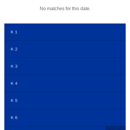
No matches for this date.
Ｋ１
Ｋ２
Ｋ３
Ｋ４
Ｋ５
Ｋ６