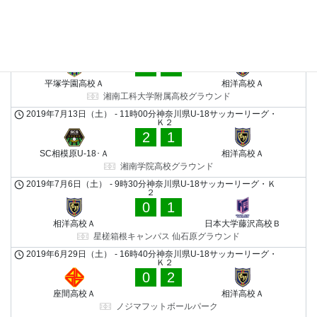
厚木北高校Ａ
相洋高校Ａ
荻野運動公園 競技場
2019年7月20日（土）
-
17時00分
神奈川県U-18サッカーリーグ・
Ｋ２
2
1
平塚学園高校Ａ
相洋高校Ａ
湘南工科大学附属高校グラウンド
2019年7月13日（土）
-
11時00分
神奈川県U-18サッカーリーグ・
Ｋ２
2
1
SC相模原U-18･Ａ
相洋高校Ａ
湘南学院高校グラウンド
2019年7月6日（土）
-
9時30分
神奈川県U-18サッカーリーグ・Ｋ
２
0
1
相洋高校Ａ
日本大学藤沢高校Ｂ
星槎箱根キャンパス 仙石原グラウンド
2019年6月29日（土）
-
16時40分
神奈川県U-18サッカーリーグ・
Ｋ２
0
2
座間高校Ａ
相洋高校Ａ
ノジマフットボールパーク