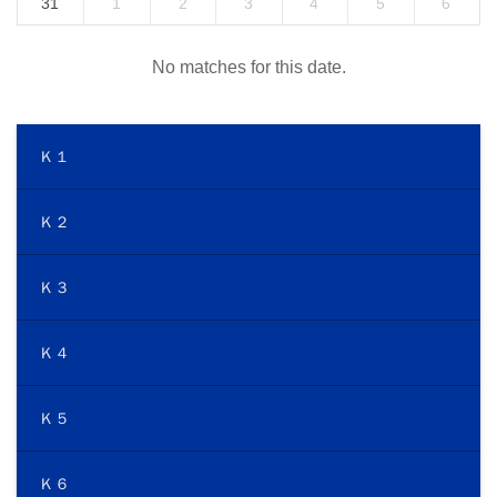
31
1
2
3
4
5
6
No matches for this date.
Ｋ１
Ｋ２
Ｋ３
Ｋ４
Ｋ５
Ｋ６