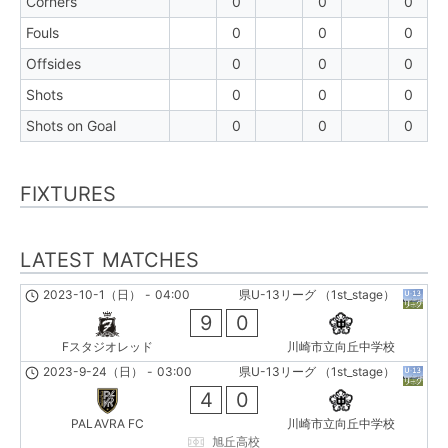
Corners
0
0
0
Fouls
0
0
0
Offsides
0
0
0
Shots
0
0
0
Shots on Goal
0
0
0
FIXTURES
LATEST MATCHES
2023-10-1（日）
-
04:00
県U-13リーグ （1st_stage）
9
0
Fスタジオレッド
川崎市立向丘中学校
2023-9-24（日）
-
03:00
県U-13リーグ （1st_stage）
4
0
PALAVRA FC
川崎市立向丘中学校
旭丘高校