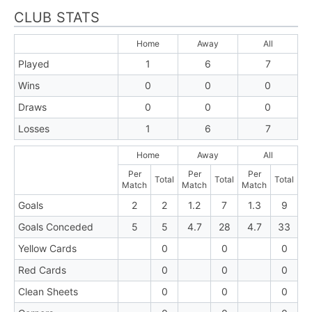
CLUB STATS
Home
Away
All
Played
1
6
7
Wins
0
0
0
Draws
0
0
0
Losses
1
6
7
Home
Away
All
Per
Per
Per
Total
Total
Total
Match
Match
Match
Goals
2
2
1.2
7
1.3
9
Goals Conceded
5
5
4.7
28
4.7
33
Yellow Cards
0
0
0
Red Cards
0
0
0
Clean Sheets
0
0
0