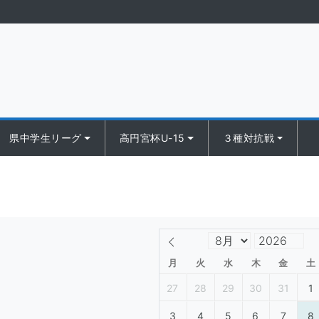
県中学生リーグ
高円宮杯U-15
３種対抗戦
月
火
水
木
金
土
27
28
29
30
31
1
3
4
5
6
7
8