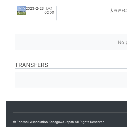
2023-2-23（木）
大豆戸FC
02:00
No p
TRANSFERS
© Football Association Kanagawa Japan All Rights Reserved.