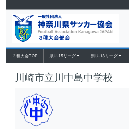
Skip to content
３種大会TOP
県U-15リーグ
県U-13リーグ
川崎市立川中島中学校