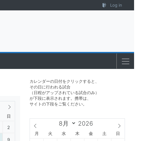
Log in
カレンダーの日付をクリックすると、
その日に行われる試合
（日程がアップされている試合のみ）
が下段に表示されます。携帯は、
サイトの下段をご覧ください。
日
2
月
火
水
木
金
土
日
9