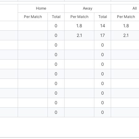
Home
Away
All
Per Match
Total
Per Match
Total
Per Match
0
1.8
14
1.8
0
2.1
17
2.1
0
0
0
0
0
0
0
0
0
0
0
0
0
0
0
0