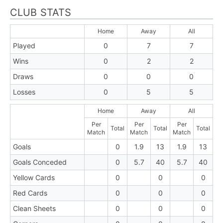
CLUB STATS
Home
Away
All
Played
0
7
7
Wins
0
2
2
Draws
0
0
0
Losses
0
5
5
Home
Away
All
Per
Per
Per
Total
Total
Total
Match
Match
Match
Goals
0
1.9
13
1.9
13
Goals Conceded
0
5.7
40
5.7
40
Yellow Cards
0
0
0
Red Cards
0
0
0
Clean Sheets
0
0
0