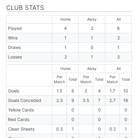
CLUB STATS
Home
Away
All
Played
4
2
6
Wins
1
1
2
Draws
1
0
1
Losses
2
1
3
Home
Away
All
Per
Per
Per
Total
Total
Total
Match
Match
Match
Goals
1.5
6
2
4
1.7
10
Goals Conceded
2.3
9
3.5
7
2.7
16
Yellow Cards
0
0
0
Red Cards
0
0
0
Clean Sheets
0.3
1
0
0.2
1