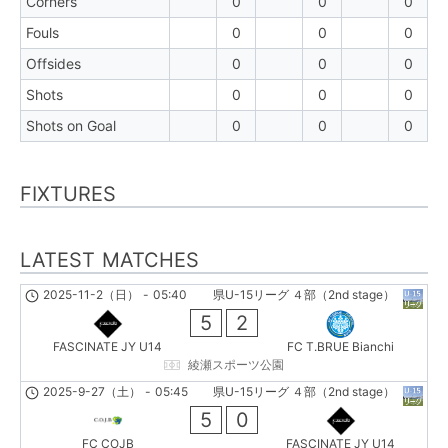
Corners
0
0
0
Fouls
0
0
0
Offsides
0
0
0
Shots
0
0
0
Shots on Goal
0
0
0
FIXTURES
LATEST MATCHES
2025-11-2（日）
-
05:40
県U-15リーグ ４部（2nd stage）
5
2
FASCINATE JY U14
FC T.BRUE Bianchi
綾瀬スポーツ公園
2025-9-27（土）
-
05:45
県U-15リーグ ４部（2nd stage）
5
0
FC COJB
FASCINATE JY U14