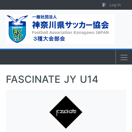
Skip to content
Log in
FASCINATE JY U14