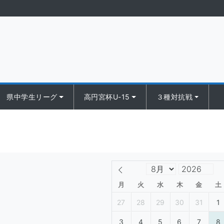
県中学生リーグ
高円宮杯U-15
３種対抗戦
月
火
水
木
金
土
27
28
29
30
31
1
3
4
5
6
7
8