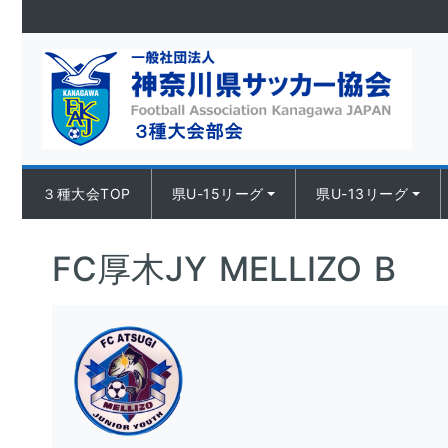
Skip to content
３種大会TOP
県U-15リーグ
県U-13リーグ
FC厚木JY MELLIZO B