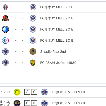
-
-
FC厚木JY MELLIZO B
-
-
FC厚木JY MELLIZO B
-
-
FC厚木JY MELLIZO B
-
-
FC厚木JY MELLIZO B
-
-
S-tadio Riaz 2nd
-
-
FC ASAHI Jr.Youth1980
8
0
ソンFC
FC厚木JY MELLIZO B
ール・ユ
8
0
FC厚木JY MELLIZO B
オンズ