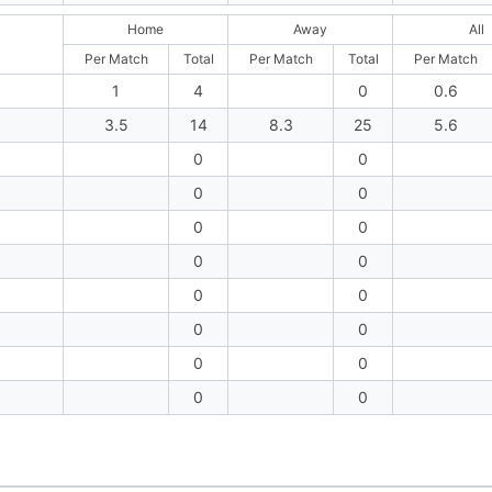
Home
Away
All
Per Match
Total
Per Match
Total
Per Match
1
4
0
0.6
3.5
14
8.3
25
5.6
0
0
0
0
0
0
0
0
0
0
0
0
0
0
0
0