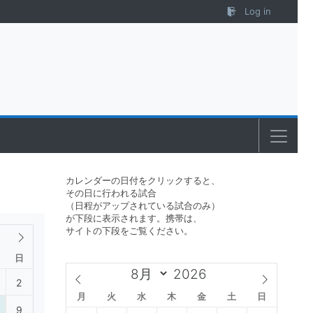
Log in
カレンダーの日付をクリックすると、
その日に行われる試合
（日程がアップされている試合のみ）
が下段に表示されます。携帯は、
サイトの下段をご覧ください。
日
2
月
火
水
木
金
土
日
9