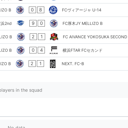
0
8
IZO B
FCヴィアージャ U-14
9
0
浜2nd
FC厚木JY MELLIZO B
2
1
IZO B
FC AIVANCE YOKOSUKA SECOND
0
4
IZO B
横浜FTAR FCセカンド
2
1
IZO B
NEXT. FC-B
layers in the squad
No data