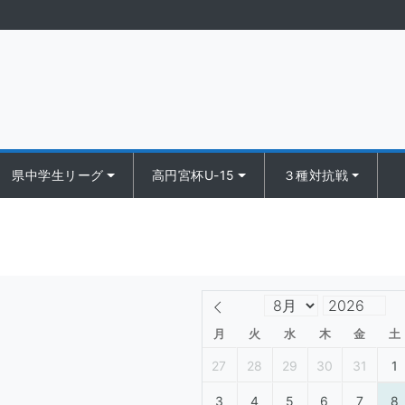
県中学生リーグ
高円宮杯U-15
３種対抗戦
月
火
水
木
金
土
27
28
29
30
31
1
3
4
5
6
7
8