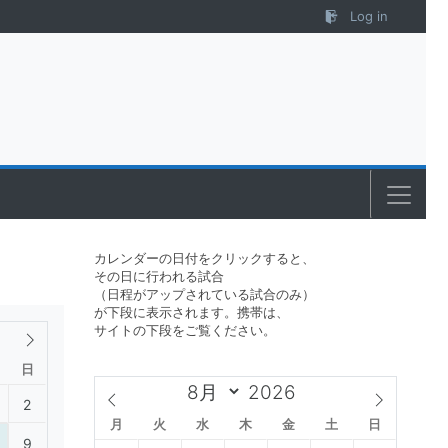
Log in
カレンダーの日付をクリックすると、
その日に行われる試合
（日程がアップされている試合のみ）
が下段に表示されます。携帯は、
サイトの下段をご覧ください。
日
2
月
火
水
木
金
土
日
9