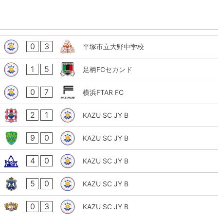
0
3
平塚市立大野中学校
1
5
足柄FCセカンド
0
7
横浜FTAR FC
2
1
KAZU SC JY B
9
0
KAZU SC JY B
4
0
KAZU SC JY B
5
0
KAZU SC JY B
0
3
KAZU SC JY B