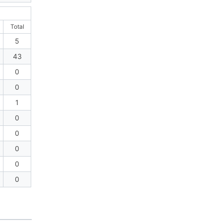
Total
5
43
0
0
1
0
0
0
0
0