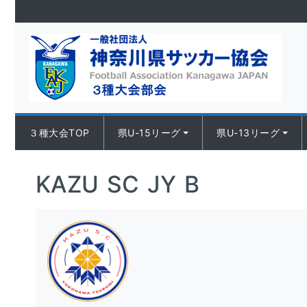
Skip to content
３種大会TOP
県U-15リーグ
県U-13リーグ
KAZU SC JY B