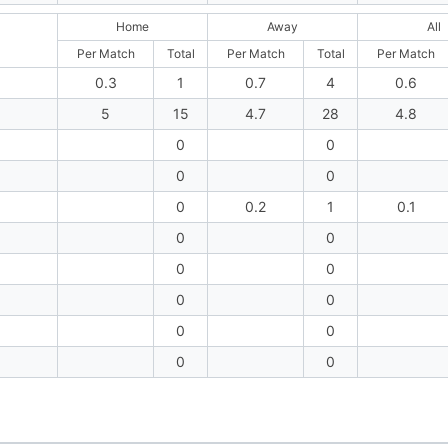
Home
Away
All
Per Match
Total
Per Match
Total
Per Match
0.3
1
0.7
4
0.6
5
15
4.7
28
4.8
0
0
0
0
0
0.2
1
0.1
0
0
0
0
0
0
0
0
0
0