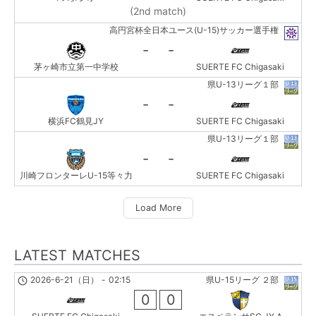
(2nd match)
高円宮杯全日本ユース(U-15)サッカー選手権
-
-
茅ヶ崎市立第一中学校
SUERTE FC Chigasaki
県U-13リーグ１部
-
-
横浜FC鶴見JY
SUERTE FC Chigasaki
県U-13リーグ１部
-
-
川崎フロンターレU-15等々力
SUERTE FC Chigasaki
Load More
LATEST MATCHES
2026-6-21（日）
-
02:15
県U-15リーグ ２部
0
0