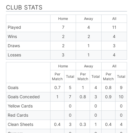
CLUB STATS
Home
Away
All
Played
7
4
11
Wins
2
2
4
Draws
2
1
3
Losses
3
1
4
Home
Away
All
Per
Per
Per
Total
Total
Total
Match
Match
Match
Goals
0.7
5
1
4
0.8
9
Goals Conceded
1
7
0.8
3
0.9
10
Yellow Cards
0
0
0
Red Cards
0
0
0
Clean Sheets
0.4
3
0.3
1
0.4
4