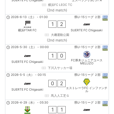
SUERTE FC Chigasaki
エスペランサSC JY A
横浜FC LEOC TC
(2nd match)
2026-6-13（土）
-
01:30
県U-15リーグ ２部
1
2
横浜FTAR FC
SUERTE FC Chigasaki
大磯運動公園
(2nd match)
2026-5-30（土）
-
00:00
県U-15リーグ ２部
1
0
FC厚木ジュニアユース
SUERTE FC Chigasaki
MELLIZO
下川入サッカー場
2026-5-5（火）
-
00:15
県U-15リーグ ２部
0
2
エストレーラFC インファンチ
SUERTE FC Chigasaki
ル
馬入人工芝Ｇ
2026-4-29（水）
-
05:30
県U-15リーグ ２部
1
1