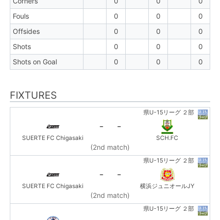
Corners
0
0
0
Fouls
0
0
0
Offsides
0
0
0
Shots
0
0
0
Shots on Goal
0
0
0
FIXTURES
県U-15リーグ ２部
-
-
SUERTE FC Chigasaki
SCH.FC
(2nd match)
県U-15リーグ ２部
-
-
SUERTE FC Chigasaki
横浜ジュニオールJY
(2nd match)
県U-15リーグ ２部