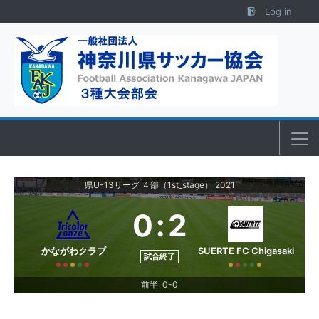
Skip to content
Log in
県U-13リーグ ４部（1st_stage） 2021
0
:
2
かながわクラブ
SUERTE FC Chigasaki
試合終了
前半: 0-0