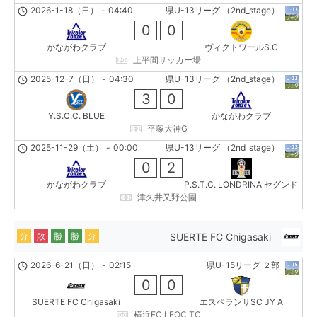
2026-1-18（日）
-
04:40
県U-13リーグ （2nd_stage）
0
0
かながわクラブ
ヴィクトワールS.C
上平間サッカー場
2025-12-7（日）
-
04:30
県U-13リーグ （2nd_stage）
3
0
Y.S.C.C. BLUE
かながわクラブ
平塚大神G
2025-11-29（土）
-
00:00
県U-13リーグ （2nd_stage）
0
2
かながわクラブ
P.S.T.C. LONDRINA セグンド
津久井又野公園
SUERTE FC Chigasaki
分
敗
勝
勝
分
2026-6-21（日）
-
02:15
県U-15リーグ ２部
0
0
SUERTE FC Chigasaki
エスペランサSC JY A
横浜FC LEOC TC