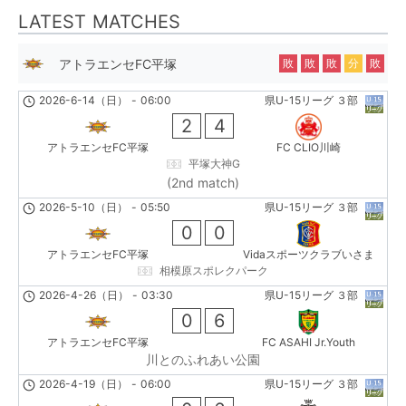
LATEST MATCHES
アトラエンセFC平塚
敗
敗
敗
分
敗
2026-6-14（日）
-
06:00
県U-15リーグ ３部
2
4
アトラエンセFC平塚
FC CLIO川崎
平塚大神G
(2nd match)
2026-5-10（日）
-
05:50
県U-15リーグ ３部
0
0
アトラエンセFC平塚
Vidaスポーツクラブいさま
相模原スポレクパーク
2026-4-26（日）
-
03:30
県U-15リーグ ３部
0
6
アトラエンセFC平塚
FC ASAHI Jr.Youth
川とのふれあい公園
2026-4-19（日）
-
06:00
県U-15リーグ ３部