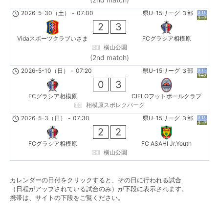
2026-5-30（土）
-
07:00
県U-15リーグ ３部
2
3
Vidaスポーツクラブいさま
FCグラシア相模原
横山公園
(2nd match)
2026-5-10（日）
-
07:20
県U-15リーグ ３部
0
3
FCグラシア相模原
CIELOフットボールクラブ
相模原スポレクパーク
2026-5-3（日）
-
07:30
県U-15リーグ ３部
2
2
FCグラシア相模原
FC ASAHI Jr.Youth
横山公園
カレンダーの日付をクリックすると、その日に行われる試合
（日程がアップされている試合のみ）が下段に表示されます。
携帯は、サイトの下段をご覧ください。