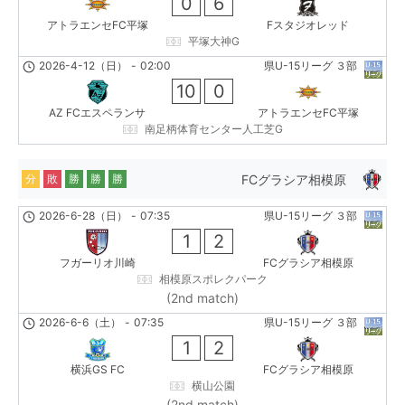
0
6
アトラエンセFC平塚
Fスタジオレッド
平塚大神G
2026-4-12（日）
-
02:00
県U-15リーグ ３部
10
0
AZ FCエスペランサ
アトラエンセFC平塚
南足柄体育センター人工芝G
FCグラシア相模原
分
敗
勝
勝
勝
2026-6-28（日）
-
07:35
県U-15リーグ ３部
1
2
フガーリオ川崎
FCグラシア相模原
相模原スポレクパーク
(2nd match)
2026-6-6（土）
-
07:35
県U-15リーグ ３部
1
2
横浜GS FC
FCグラシア相模原
横山公園
(2nd match)