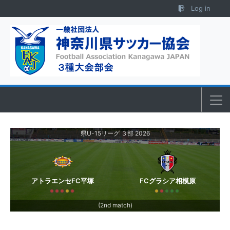
Skip to content
Log in
県U-15リーグ ３部 2026
アトラエンセFC平塚
FCグラシア相模原
(2nd match)