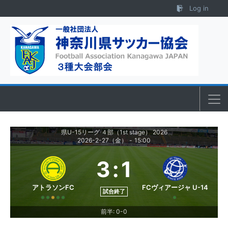
Skip to content
Log in
県U-15リーグ ４部（1st stage） 2026
2026-2-27（金）
-
15:00
3
:
1
アトラソンFC
FCヴィアージャ U-14
試合終了
前半: 0-0