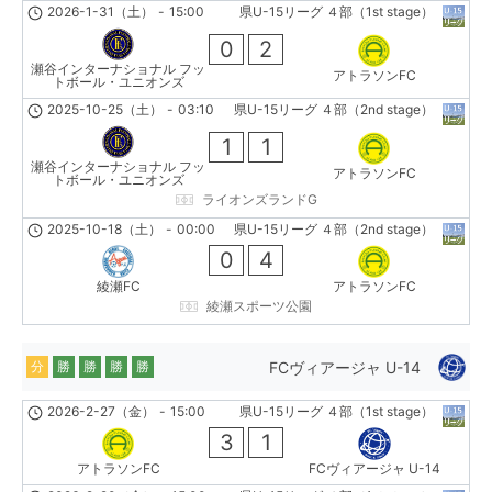
2026-1-31（土）
-
15:00
県U-15リーグ ４部（1st stage）
0
2
瀬谷インターナショナル フッ
アトラソンFC
トボール・ユニオンズ
2025-10-25（土）
-
03:10
県U-15リーグ ４部（2nd stage）
1
1
瀬谷インターナショナル フッ
アトラソンFC
トボール・ユニオンズ
ライオンズランドG
2025-10-18（土）
-
00:00
県U-15リーグ ４部（2nd stage）
0
4
綾瀬FC
アトラソンFC
綾瀬スポーツ公園
FCヴィアージャ U-14
分
勝
勝
勝
勝
2026-2-27（金）
-
15:00
県U-15リーグ ４部（1st stage）
3
1
アトラソンFC
FCヴィアージャ U-14