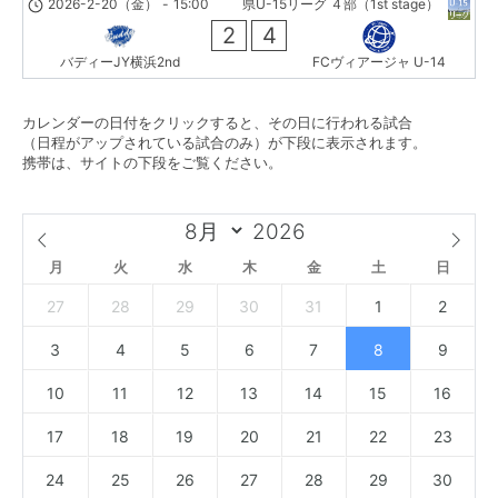
2026-2-20（金）
-
15:00
県U-15リーグ ４部（1st stage）
2
4
バディーJY横浜2nd
FCヴィアージャ U-14
カレンダーの日付をクリックすると、その日に行われる試合
（日程がアップされている試合のみ）が下段に表示されます。
携帯は、サイトの下段をご覧ください。
月
火
水
木
金
土
日
27
28
29
30
31
1
2
3
4
5
6
7
8
9
10
11
12
13
14
15
16
17
18
19
20
21
22
23
24
25
26
27
28
29
30