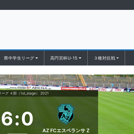
県中学生リーグ
高円宮杯U-15
３種対抗戦
ーグ ４部（1st_stage） 2021
6
:
0
AZ FCエスペランサ Z