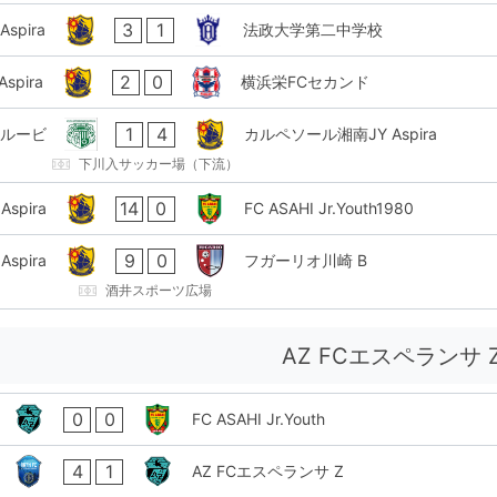
3
1
pira
法政大学第二中学校
2
0
pira
横浜栄FCセカンド
1
4
クルービ
カルペソール湘南JY Aspira
下川入サッカー場（下流）
14
0
spira
FC ASAHI Jr.Youth1980
9
0
spira
フガーリオ川崎 B
酒井スポーツ広場
AZ FCエスペランサ 
0
0
FC ASAHI Jr.Youth
4
1
AZ FCエスペランサ Z