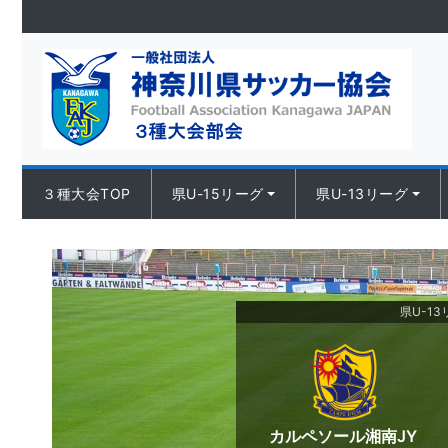
Skip to content
３種大会TOP
県U-15リーグ
県U-13リーグ
県U-13リ
カルペソール湘南JY