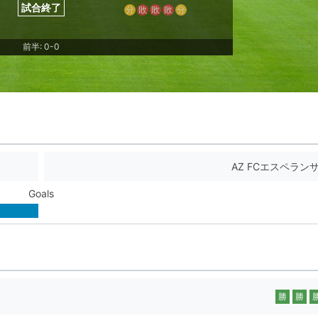
試合終了
分
敗
敗
敗
分
前半: 0-0
AZ FCエスペランサ
Goals
勝
勝