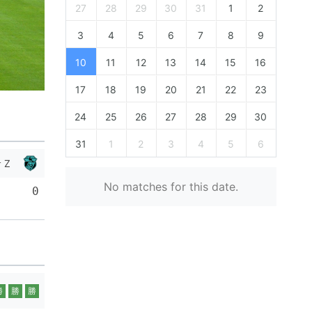
27
28
29
30
31
1
2
3
4
5
6
7
8
9
10
11
12
13
14
15
16
17
18
19
20
21
22
23
24
25
26
27
28
29
30
31
1
2
3
4
5
6
 Z
No matches for this date.
0
勝
勝
勝