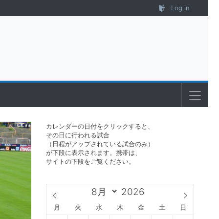
Log in
カレンダーの日付をクリックすると、
その日に行われる試合
（日程がアップされている試合のみ）
が下段に表示されます。携帯は、
サイトの下段をご覧ください。
月
火
水
木
金
土
日