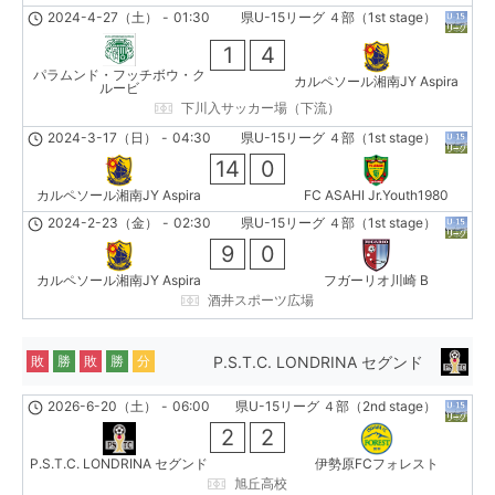
2024-4-27（土）
-
01:30
県U-15リーグ ４部（1st stage）
1
4
パラムンド・フッチボウ・ク
カルペソール湘南JY Aspira
ルービ
下川入サッカー場（下流）
2024-3-17（日）
-
04:30
県U-15リーグ ４部（1st stage）
14
0
カルペソール湘南JY Aspira
FC ASAHI Jr.Youth1980
2024-2-23（金）
-
02:30
県U-15リーグ ４部（1st stage）
9
0
カルペソール湘南JY Aspira
フガーリオ川崎 B
酒井スポーツ広場
P.S.T.C. LONDRINA セグンド
敗
勝
敗
勝
分
2026-6-20（土）
-
06:00
県U-15リーグ ４部（2nd stage）
2
2
P.S.T.C. LONDRINA セグンド
伊勢原FCフォレスト
旭丘高校