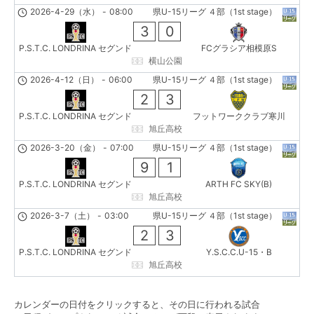
2026-4-29（水）
-
08:00
県U-15リーグ ４部（1st stage）
3
0
P.S.T.C. LONDRINA セグンド
FCグラシア相模原S
横山公園
2026-4-12（日）
-
06:00
県U-15リーグ ４部（1st stage）
2
3
P.S.T.C. LONDRINA セグンド
フットワーククラブ寒川
旭丘高校
2026-3-20（金）
-
07:00
県U-15リーグ ４部（1st stage）
9
1
P.S.T.C. LONDRINA セグンド
ARTH FC SKY(B)
旭丘高校
2026-3-7（土）
-
03:00
県U-15リーグ ４部（1st stage）
2
3
P.S.T.C. LONDRINA セグンド
Y.S.C.C.U-15・B
旭丘高校
カレンダーの日付をクリックすると、その日に行われる試合