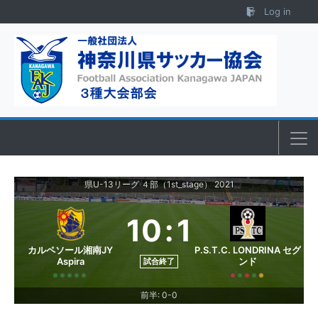
Skip to content
Log in
県U-13リーグ ４部（1st_stage） 2021
10
:
1
カルペソール湘南JY
P.S.T.C. LONDRINA セグ
Aspira
ンド
試合終了
前半: 0-0