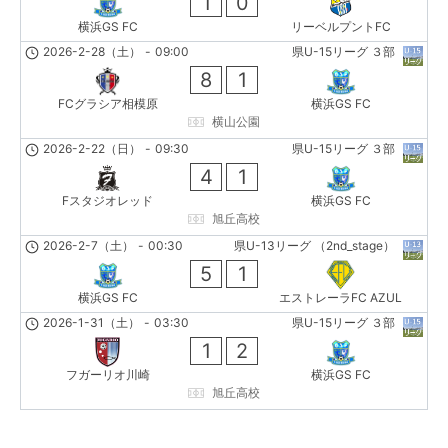
1
0
横浜GS FC
リーベルプントFC
2026-2-28（土）
-
09:00
県U-15リーグ ３部
8
1
FCグラシア相模原
横浜GS FC
横山公園
2026-2-22（日）
-
09:30
県U-15リーグ ３部
4
1
Fスタジオレッド
横浜GS FC
旭丘高校
2026-2-7（土）
-
00:30
県U-13リーグ （2nd_stage）
5
1
横浜GS FC
エストレーラFC AZUL
2026-1-31（土）
-
03:30
県U-15リーグ ３部
1
2
フガーリオ川崎
横浜GS FC
旭丘高校