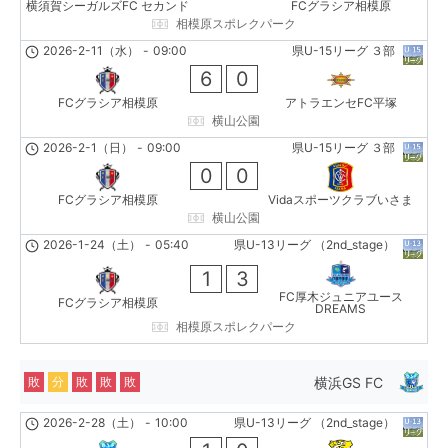
横須賀シーガルズFC セカンド
FCグラシア相模原
相模原スポレクパーク
2026-2-11（水）
-
09:00
県U-15リーグ ３部
6
0
FCグラシア相模原
アトラエンセFC平塚
横山公園
2026-2-1（日）
-
09:00
県U-15リーグ ３部
0
0
FCグラシア相模原
Vidaスポーツクラブいさま
横山公園
2026-1-24（土）
-
05:40
県U-13リーグ （2nd_stage）
1
3
FC厚木ジュニアユース
FCグラシア相模原
DREAMS
相模原スポレクパーク
横浜GS FC
敗
分
敗
敗
敗
2026-2-28（土）
-
10:00
県U-13リーグ （2nd_stage）