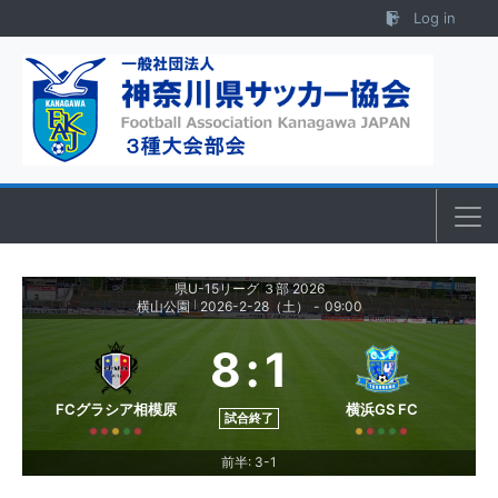
Skip to content
Log in
県U-15リーグ ３部 2026
横山公園
2026-2-28（土）
-
09:00
|
8
:
1
FCグラシア相模原
横浜GS FC
試合終了
前半: 3-1