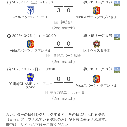
2025-11-1（土）
-
03:30
県U-15リーグ ３部
3
0
FCパルピターレJrユース
Vidaスポーツクラブいさま
神明台G
(2nd match)
2025-10-25（土）
-
00:00
県U-15リーグ ３部
0
0
Vidaスポーツクラブいさま
レオヴィスタ厚木
道満スポーツ広場
(2nd match)
2025-10-12（日）
-
08:30
県U-15リーグ ３部
0
0
FC川崎CHAMPジュニアユー
Vidaスポーツクラブいさま
ス2nd
等々力第二サッカー場
(2nd match)
カレンダーの日付をクリックすると、その日に行われる試合
（日程がアップされている試合のみ）が下段に表示されます。
携帯は、サイトの下段をご覧ください。