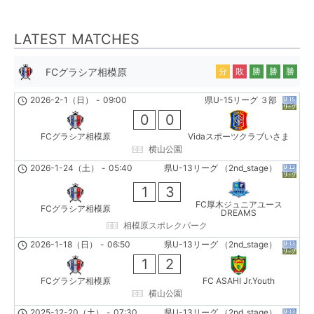
LATEST MATCHES
FCグラシア相模原
分
敗
勝
勝
勝
2026-2-1（日）
-
09:00
県U-15リーグ ３部
0
0
FCグラシア相模原
Vidaスポーツクラブいさま
横山公園
2026-1-24（土）
-
05:40
県U-13リーグ （2nd_stage）
1
3
FC厚木ジュニアユース
FCグラシア相模原
DREAMS
相模原スポレクパーク
2026-1-18（日）
-
06:50
県U-13リーグ （2nd_stage）
1
2
FCグラシア相模原
FC ASAHI Jr.Youth
横山公園
2025-12-20（土）
-
07:30
県U-13リーグ （2nd_stage）