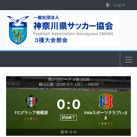
Skip to content
Log in
県U-15リーグ ３部 2026
横山公園
2026-2-1（日）
-
09:00
|
0
:
0
FCグラシア相模原
Vidaスポーツクラブいさ
ま
試合終了
前半: 0-0