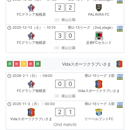
2
2
FCグラシア相模原
PALAVRA FC
横山公園
2025-12-13（土）
-
10:10
県U-13リーグ （2nd_stage）
3
0
FCグラシア相模原
足柄FCセカンド
横山公園
Vidaスポーツクラブいさま
勝
敗
分
敗
勝
2026-2-1（日）
-
09:00
県U-15リーグ ３部
0
0
FCグラシア相模原
Vidaスポーツクラブいさま
横山公園
2025-11-3（月）
-
00:00
県U-15リーグ ３部
2
1
Vidaスポーツクラブいさま
リーベルプントFC
(2nd match)