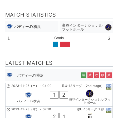
MATCH STATISTICS
瀬谷インターナショナル
バディーJY横浜
フットボール
Goals
1
2
LATEST MATCHES
バディーJY横浜
勝
敗
敗
敗
敗
2023-11-25（土）
-
04:00
県U-13リーグ （2nd_stage）
1
2
瀬谷インターナショナル フッ
バディーJY横浜
トボール
2023-11-23（木）
-
07:10
県U-15リーグ １部
2
1