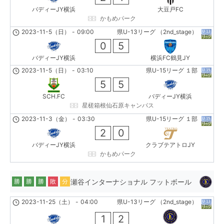
バディーJY横浜
大豆戸FC
かもめパーク
2023-11-5（日）
-
09:00
県U-13リーグ （2nd_stage）
0
5
バディーJY横浜
横浜FC鶴見JY
2023-11-5（日）
-
03:10
県U-15リーグ １部
5
5
SCH.FC
バディーJY横浜
星槎箱根仙石原キャンパス
2023-11-3（金）
-
03:30
県U-15リーグ １部
2
0
バディーJY横浜
クラブテアトロJY
かもめパーク
瀬谷インターナショナル フットボール
勝
勝
勝
敗
分
2023-11-25（土）
-
04:00
県U-13リーグ （2nd_stage）
1
2