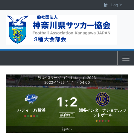
Skip to content
Log in
県U-13リーグ （2nd_stage） 2023
2023-11-25（土）
-
04:00
1
:
2
バディーJY横浜
瀬谷インターナショナル フ
ットボール
試合終了
前半: -