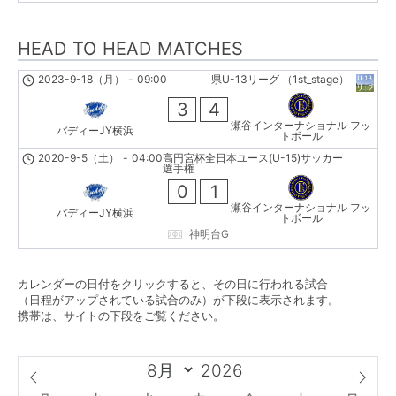
HEAD TO HEAD MATCHES
2023-9-18（月）
-
09:00
県U-13リーグ （1st_stage）
3
4
瀬谷インターナショナル フッ
バディーJY横浜
トボール
2020-9-5（土）
-
04:00
高円宮杯全日本ユース(U-15)サッカー
選手権
0
1
瀬谷インターナショナル フッ
バディーJY横浜
トボール
神明台G
カレンダーの日付をクリックすると、その日に行われる試合
（日程がアップされている試合のみ）が下段に表示されます。
携帯は、サイトの下段をご覧ください。