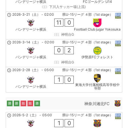
バンデリージャ横浜
FCゴールデン U14
下川入サッカー場(上流)
2026-3-21（土）
-
02:00
県U-15リーグ ４部（1st stage）
11
0
バンデリージャ横浜
Football Club jugar Yokosuka
神明台G
2026-3-14（土）
-
02:00
県U-15リーグ ４部（1st stage）
0
2
バンデリージャ横浜
伊勢原FCフォレスト
神明台G
2026-2-28（土）
-
05:00
県U-15リーグ ４部（1st stage）
1
0
東海大学付属相模高等学校中
バンデリージャ横浜
等部
神奈川湘北FC
勝
勝
敗
敗
勝
2026-5-2（土）
-
05:00
県U-15リーグ ４部（1st stage）
1
0