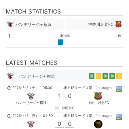
MATCH STATISTICS
バンデリージャ横浜
神奈川湘北FC
Goals
1
0
LATEST MATCHES
バンデリージャ横浜
勝
分
勝
勝
分
2026-5-2（土）
-
05:00
県U-15リーグ ４部（1st stage）
1
0
バンデリージャ横浜
神奈川湘北FC
神明台G
2026-4-5（日）
-
04:30
県U-15リーグ ４部（1st stage）
0
0