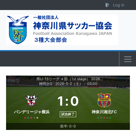
Skip to content
Log in
県U-15リーグ ４部（1st stage） 2026
神明台G
2026-5-2（土）
-
05:00
|
1
:
0
バンデリージャ横浜
神奈川湘北FC
試合終了
前半: 0-0