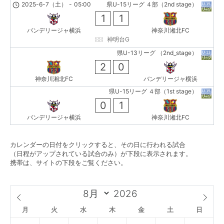
2025-6-7（土）
-
05:00
県U-15リーグ ４部（2nd stage）
1
1
バンデリージャ横浜
神奈川湘北FC
神明台G
県U-13リーグ （2nd_stage）
2
0
神奈川湘北FC
バンデリージャ横浜
県U-15リーグ ４部（1st stage）
0
1
バンデリージャ横浜
神奈川湘北FC
カレンダーの日付をクリックすると、その日に行われる試合
（日程がアップされている試合のみ）が下段に表示されます。
携帯は、サイトの下段をご覧ください。
月
火
水
木
金
土
日