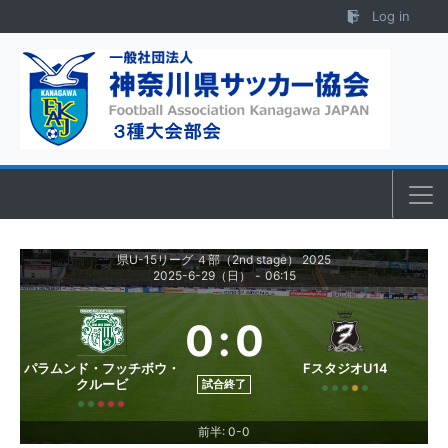
Skip to content
Log in
県U-15リーグ ４部（2nd stage） 2025
2025-6-29（日）
-
06:15
0
:
0
パラムンド・フッチボウ・
FスタジオU14
クルービ
試合終了
前半: 0-0