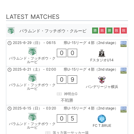
LATEST MATCHES
パラムンド・フッチボウ・クルービ
勝
敗
勝
敗
敗
2025-6-29（日）
-
06:15
県U-15リーグ ４部（2nd stage）
0
0
パラムンド・フッチボウ・ク
FスタジオU14
ルービ
2025-6-21（土）
-
02:00
県U-15リーグ ４部（2nd stage）
0
9
パラムンド・フッチボウ・ク
バンデリージャ横浜
ルービ
神明台G
不戦勝
2025-6-15（日）
-
03:20
県U-15リーグ ４部（2nd stage）
0
5
パラムンド・フッチボウ・ク
FC T.BRUE
ルービ
等々力第一サッカー場