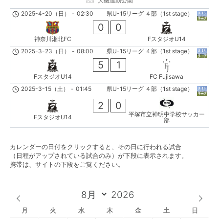
大磯運動公園
2025-4-20（日）
-
02:30
県U-15リーグ ４部（1st stage）
0
0
神奈川湘北FC
FスタジオU14
2025-3-23（日）
-
08:00
県U-15リーグ ４部（1st stage）
5
1
FスタジオU14
FC Fujisawa
2025-3-15（土）
-
01:45
県U-15リーグ ４部（1st stage）
2
0
平塚市立神明中学校サッカー
FスタジオU14
部
カレンダーの日付をクリックすると、その日に行われる試合
（日程がアップされている試合のみ）が下段に表示されます。
携帯は、サイトの下段をご覧ください。
月
火
水
木
金
土
日