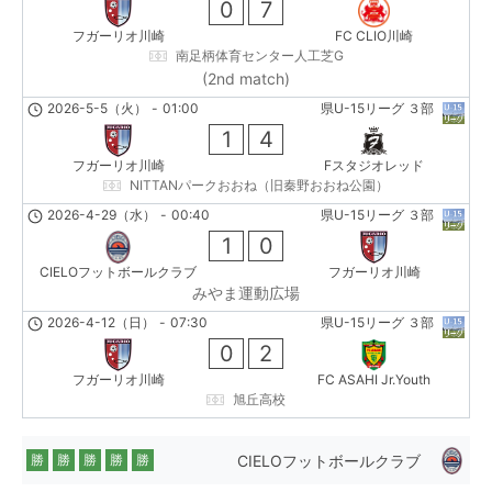
0
7
フガーリオ川崎
FC CLIO川崎
南足柄体育センター人工芝G
(2nd match)
2026-5-5（火）
-
01:00
県U-15リーグ ３部
1
4
フガーリオ川崎
Fスタジオレッド
NITTANパークおおね（旧秦野おおね公園）
2026-4-29（水）
-
00:40
県U-15リーグ ３部
1
0
CIELOフットボールクラブ
フガーリオ川崎
みやま運動広場
2026-4-12（日）
-
07:30
県U-15リーグ ３部
0
2
フガーリオ川崎
FC ASAHI Jr.Youth
旭丘高校
CIELOフットボールクラブ
勝
勝
勝
勝
勝