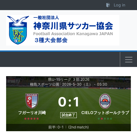
Skip to content
Log in
県U-15リーグ ３部 2026
柳島スポーツ公園
2026-5-30（土）
-
05:30
|
0
:
1
フガーリオ川崎
CIELOフットボールクラブ
試合終了
前半: 0-1
(2nd match)
|