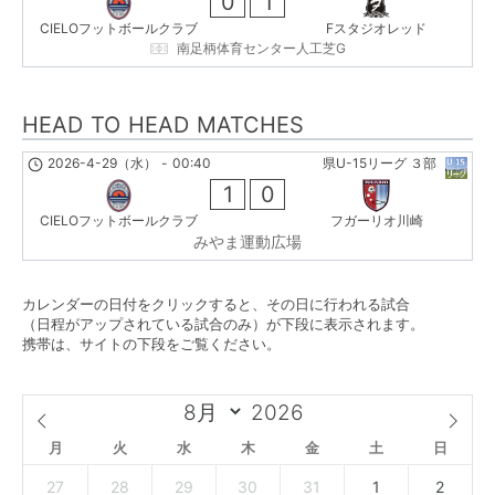
0
1
CIELOフットボールクラブ
Fスタジオレッド
南足柄体育センター人工芝G
HEAD TO HEAD MATCHES
2026-4-29（水）
-
00:40
県U-15リーグ ３部
1
0
CIELOフットボールクラブ
フガーリオ川崎
みやま運動広場
カレンダーの日付をクリックすると、その日に行われる試合
（日程がアップされている試合のみ）が下段に表示されます。
携帯は、サイトの下段をご覧ください。
月
火
水
木
金
土
日
27
28
29
30
31
1
2