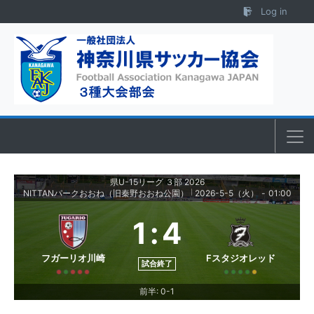
Skip to content
Log in
県U-15リーグ ３部 2026
NITTANパークおおね（旧秦野おおね公園）
2026-5-5（火）
-
01:00
|
1
:
4
フガーリオ川崎
Fスタジオレッド
試合終了
前半: 0-1