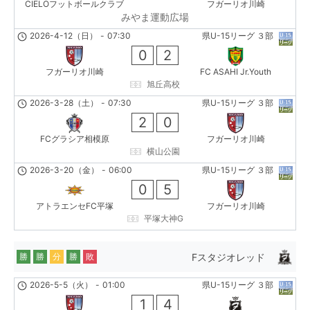
CIELOフットボールクラブ
フガーリオ川崎
みやま運動広場
2026-4-12（日）
-
07:30
県U-15リーグ ３部
0
2
フガーリオ川崎
FC ASAHI Jr.Youth
旭丘高校
2026-3-28（土）
-
07:30
県U-15リーグ ３部
2
0
FCグラシア相模原
フガーリオ川崎
横山公園
2026-3-20（金）
-
06:00
県U-15リーグ ３部
0
5
アトラエンセFC平塚
フガーリオ川崎
平塚大神G
Fスタジオレッド
勝
勝
分
勝
敗
2026-5-5（火）
-
01:00
県U-15リーグ ３部
1
4