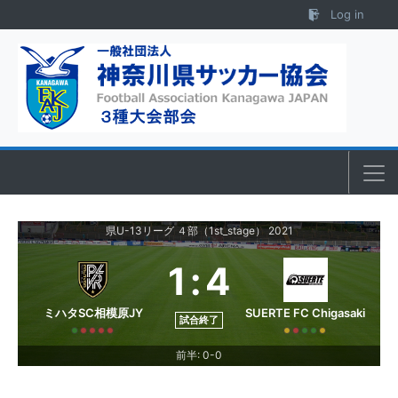
Skip to content
Log in
県U-13リーグ ４部（1st_stage） 2021
1
:
4
ミハタSC相模原JY
SUERTE FC Chigasaki
試合終了
前半: 0-0