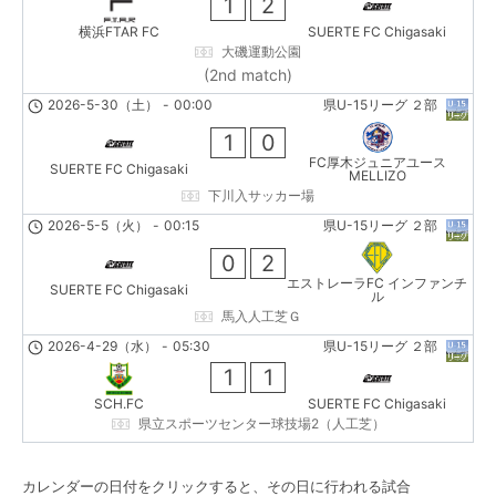
1
2
横浜FTAR FC
SUERTE FC Chigasaki
大磯運動公園
(2nd match)
2026-5-30（土）
-
00:00
県U-15リーグ ２部
1
0
FC厚木ジュニアユース
SUERTE FC Chigasaki
MELLIZO
下川入サッカー場
2026-5-5（火）
-
00:15
県U-15リーグ ２部
0
2
エストレーラFC インファンチ
SUERTE FC Chigasaki
ル
馬入人工芝Ｇ
2026-4-29（水）
-
05:30
県U-15リーグ ２部
1
1
SCH.FC
SUERTE FC Chigasaki
県立スポーツセンター球技場2（人工芝）
カレンダーの日付をクリックすると、その日に行われる試合