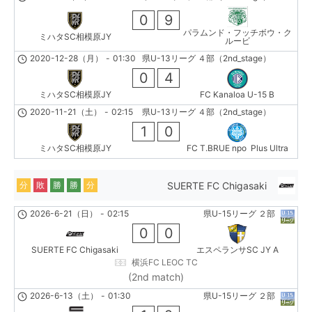
0
9
パラムンド・フッチボウ・ク
ミハタSC相模原JY
ルービ
2020-12-28（月）
-
01:30
県U-13リーグ ４部（2nd_stage）
0
4
ミハタSC相模原JY
FC Kanaloa U-15 B
2020-11-21（土）
-
02:15
県U-13リーグ ４部（2nd_stage）
1
0
ミハタSC相模原JY
FC T.BRUE npo Plus Ultra
SUERTE FC Chigasaki
分
敗
勝
勝
分
2026-6-21（日）
-
02:15
県U-15リーグ ２部
0
0
SUERTE FC Chigasaki
エスペランサSC JY A
横浜FC LEOC TC
(2nd match)
2026-6-13（土）
-
01:30
県U-15リーグ ２部