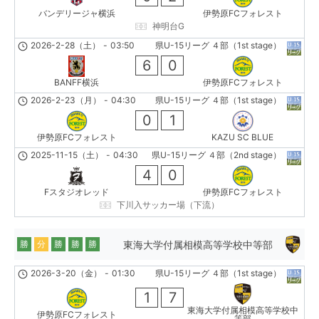
バンデリージャ横浜
伊勢原FCフォレスト
神明台G
2026-2-28（土）
-
03:50
県U-15リーグ ４部（1st stage）
6
0
BANFF横浜
伊勢原FCフォレスト
2026-2-23（月）
-
04:30
県U-15リーグ ４部（1st stage）
0
1
伊勢原FCフォレスト
KAZU SC BLUE
2025-11-15（土）
-
04:30
県U-15リーグ ４部（2nd stage）
4
0
Fスタジオレッド
伊勢原FCフォレスト
下川入サッカー場（下流）
東海大学付属相模高等学校中等部
勝
分
勝
勝
勝
2026-3-20（金）
-
01:30
県U-15リーグ ４部（1st stage）
1
7
東海大学付属相模高等学校中
伊勢原FCフォレスト
等部