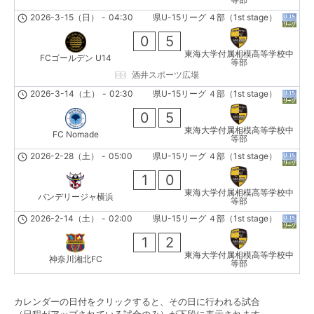
2026-3-15（日）
-
04:30
県U-15リーグ ４部（1st stage）
0
5
東海大学付属相模高等学校中
FCゴールデン U14
等部
酒井スポーツ広場
2026-3-14（土）
-
02:30
県U-15リーグ ４部（1st stage）
0
5
東海大学付属相模高等学校中
FC Nomade
等部
2026-2-28（土）
-
05:00
県U-15リーグ ４部（1st stage）
1
0
東海大学付属相模高等学校中
バンデリージャ横浜
等部
2026-2-14（土）
-
02:00
県U-15リーグ ４部（1st stage）
1
2
東海大学付属相模高等学校中
神奈川湘北FC
等部
カレンダーの日付をクリックすると、その日に行われる試合