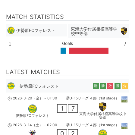
MATCH STATISTICS
東海大学付属相模高等学
伊勢原FCフォレスト
校中等部
Goals
1
7
LATEST MATCHES
伊勢原FCフォレスト
勝
勝
敗
勝
分
2026-3-20（金）
-
01:30
県U-15リーグ ４部（1st stage）
1
7
東海大学付属相模高等学校中
伊勢原FCフォレスト
等部
2026-3-14（土）
-
02:00
県U-15リーグ ４部（1st stage）
0
2