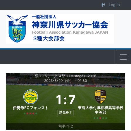
Skip to content
Log in
県U-15リーグ ４部（1st stage） 2026
2026-3-20（金）
-
01:30
1
:
7
伊勢原FCフォレスト
東海大学付属相模高等学校
中等部
試合終了
前半: 1-2