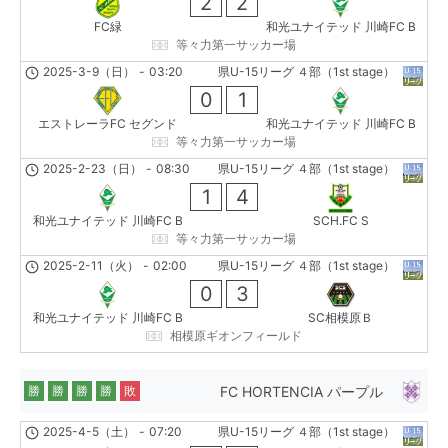
2
2
FC緑
和光ユナイテッド 川崎FC B
等々力第一サッカー場
2025-3-9（日）
-
03:20
県U-15リーグ ４部（1st stage）
0
1
エストレーラFC セグンド
和光ユナイテッド 川崎FC B
等々力第一サッカー場
2025-2-23（日）
-
08:30
県U-15リーグ ４部（1st stage）
1
4
和光ユナイテッド 川崎FC B
SCH.FC S
等々力第一サッカー場
2025-2-11（火）
-
02:00
県U-15リーグ ４部（1st stage）
0
3
和光ユナイテッド 川崎FC B
SC相模原Ｂ
相模原ギオンフィールド
FC HORTENCIA パープル
勝
勝
勝
勝
敗
2025-4-5（土）
-
07:20
県U-15リーグ ４部（1st stage）