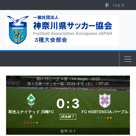
Skip to content
Log in
県U-15リーグ ４部（1st stage） 2025
等々力第一サッカー場
2025-4-5（土）
-
07:20
|
0
:
3
和光ユナイテッド 川崎FC
FC HORTENCIA パープル
B
試合終了
前半: 0-1