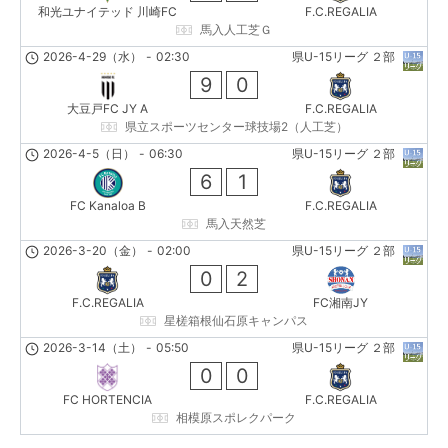
和光ユナイテッド 川崎FC
F.C.REGALIA
馬入人工芝Ｇ
2026-4-29（水）
-
02:30
県U-15リーグ ２部
9
0
大豆戸FC JY A
F.C.REGALIA
県立スポーツセンター球技場2（人工芝）
2026-4-5（日）
-
06:30
県U-15リーグ ２部
6
1
FC Kanaloa B
F.C.REGALIA
馬入天然芝
2026-3-20（金）
-
02:00
県U-15リーグ ２部
0
2
F.C.REGALIA
FC湘南JY
星槎箱根仙石原キャンパス
2026-3-14（土）
-
05:50
県U-15リーグ ２部
0
0
FC HORTENCIA
F.C.REGALIA
相模原スポレクパーク