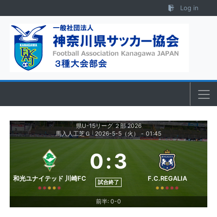
Skip to content
Log in
県U-15リーグ ２部 2026
馬入人工芝Ｇ
2026-5-5（火）
-
01:45
|
0
:
3
和光ユナイテッド 川崎FC
F.C.REGALIA
試合終了
前半: 0-0