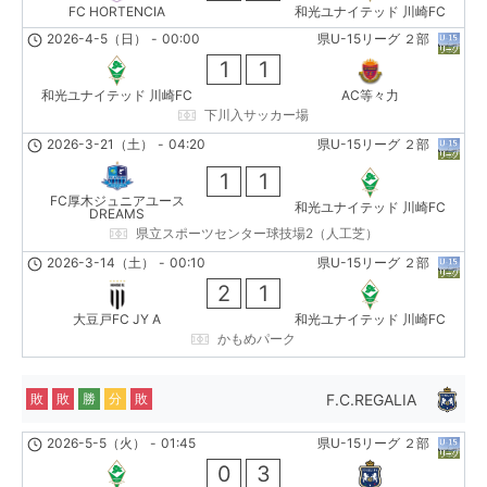
FC HORTENCIA
和光ユナイテッド 川崎FC
2026-4-5（日）
-
00:00
県U-15リーグ ２部
1
1
和光ユナイテッド 川崎FC
AC等々力
下川入サッカー場
2026-3-21（土）
-
04:20
県U-15リーグ ２部
1
1
FC厚木ジュニアユース
和光ユナイテッド 川崎FC
DREAMS
県立スポーツセンター球技場2（人工芝）
2026-3-14（土）
-
00:10
県U-15リーグ ２部
2
1
大豆戸FC JY A
和光ユナイテッド 川崎FC
かもめパーク
F.C.REGALIA
敗
敗
勝
分
敗
2026-5-5（火）
-
01:45
県U-15リーグ ２部
0
3