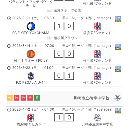
パラムンド・フッチボウ・ク
横浜栄FCセカンド
ルービ
綾瀬スポーツ公園
2026-3-21（土）
-
06:30
県U-15リーグ ４部（1st stage）
1
0
FC E'XITO YOKOHAMA
横浜栄FCセカンド
相模川グラウンド
2026-3-14（土）
-
07:00
県U-15リーグ ４部（1st stage）
0
0
横浜ミラオーネFC JY
横浜栄FCセカンド
2026-2-22（日）
-
01:00
県U-15リーグ ４部（1st stage）
0
1
F.C.REGALIA U-14
横浜栄FCセカンド
川崎市立御幸中学校
分
敗
敗
敗
勝
2026-4-12（日）
-
04:30
県U-15リーグ ４部（1st stage）
1
0
横浜栄FCセカンド
川崎市立御幸中学校