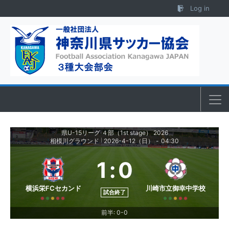
Skip to content
Log in
県U-15リーグ ４部（1st stage） 2026
相模川グラウンド
2026-4-12（日）
-
04:30
|
1
:
0
横浜栄FCセカンド
川崎市立御幸中学校
試合終了
前半: 0-0