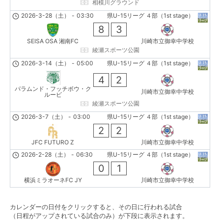
相模川グラウンド
2026-3-28（土）
-
03:30
県U-15リーグ ４部（1st stage）
8
3
SEISA OSA 湘南FC
川崎市立御幸中学校
綾瀬スポーツ公園
2026-3-14（土）
-
05:00
県U-15リーグ ４部（1st stage）
4
2
パラムンド・フッチボウ・ク
川崎市立御幸中学校
ルービ
綾瀬スポーツ公園
2026-3-7（土）
-
03:00
県U-15リーグ ４部（1st stage）
2
2
JFC FUTURO Z
川崎市立御幸中学校
2026-2-28（土）
-
06:30
県U-15リーグ ４部（1st stage）
0
1
横浜ミラオーネFC JY
川崎市立御幸中学校
カレンダーの日付をクリックすると、その日に行われる試合
（日程がアップされている試合のみ）が下段に表示されます。