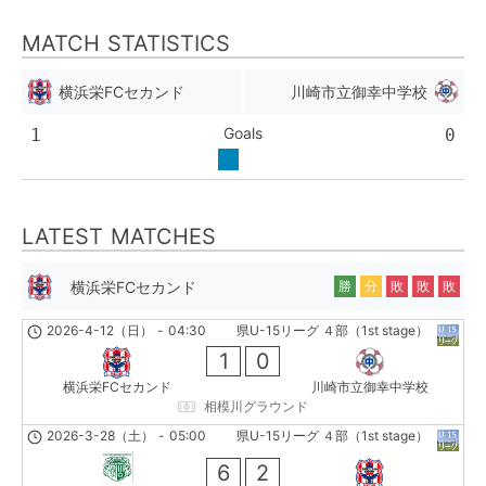
MATCH STATISTICS
横浜栄FCセカンド
川崎市立御幸中学校
Goals
1
0
LATEST MATCHES
横浜栄FCセカンド
勝
分
敗
敗
敗
2026-4-12（日）
-
04:30
県U-15リーグ ４部（1st stage）
1
0
横浜栄FCセカンド
川崎市立御幸中学校
相模川グラウンド
2026-3-28（土）
-
05:00
県U-15リーグ ４部（1st stage）
6
2