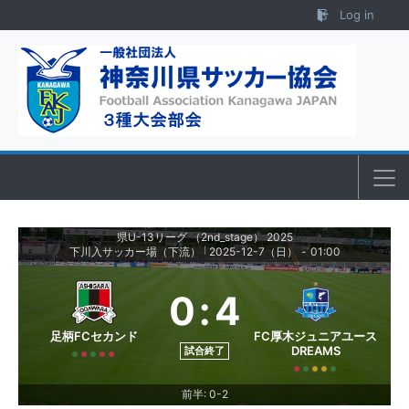
Skip to content
Log in
県U-13リーグ （2nd_stage） 2025
下川入サッカー場（下流）
2025-12-7（日）
-
01:00
|
0
:
4
足柄FCセカンド
FC厚木ジュニアユース
DREAMS
試合終了
前半: 0-2