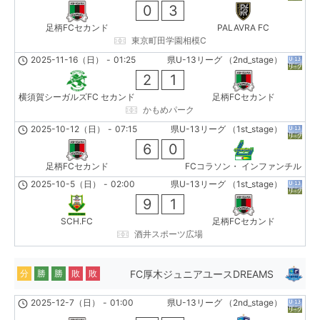
0
3
足柄FCセカンド
PALAVRA FC
東京町田学園相模C
2025-11-16（日）
-
01:25
県U-13リーグ （2nd_stage）
2
1
横須賀シーガルズFC セカンド
足柄FCセカンド
かもめパーク
2025-10-12（日）
-
07:15
県U-13リーグ （1st_stage）
6
0
足柄FCセカンド
FCコラソン・ インファンチル
2025-10-5（日）
-
02:00
県U-13リーグ （1st_stage）
9
1
SCH.FC
足柄FCセカンド
酒井スポーツ広場
FC厚木ジュニアユースDREAMS
分
勝
勝
敗
敗
2025-12-7（日）
-
01:00
県U-13リーグ （2nd_stage）