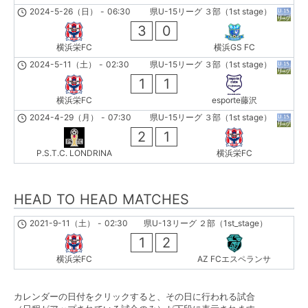
2024-5-26（日）
-
06:30
県U-15リーグ ３部（1st stage）
3
0
横浜栄FC
横浜GS FC
2024-5-11（土）
-
02:30
県U-15リーグ ３部（1st stage）
1
1
横浜栄FC
esporte藤沢
2024-4-29（月）
-
07:30
県U-15リーグ ３部（1st stage）
2
1
P.S.T.C. LONDRINA
横浜栄FC
HEAD TO HEAD MATCHES
2021-9-11（土）
-
02:30
県U-13リーグ ２部（1st_stage）
1
2
横浜栄FC
AZ FCエスペランサ
カレンダーの日付をクリックすると、その日に行われる試合