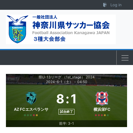
Skip to content
Log in
県U-13リーグ （1st_stage） 2024
2024-6-1（土）
-
04:50
8
:
1
AZ FCエスペランサ
横浜栄FC
試合終了
前半: 3-1