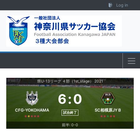
Skip to content
Log in
県U-13リーグ ４部（1st_stage） 2021
6
:
0
CFG-YOKOHAMA
SC相模原JYＢ
試合終了
前半: 0-0