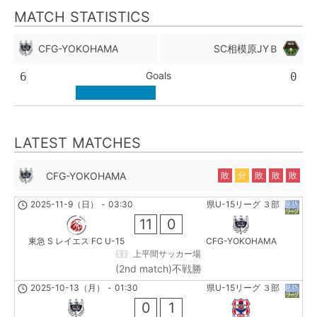
MATCH STATISTICS
CFG-YOKOHAMA
SC相模原JYＢ
Goals
6
0
LATEST MATCHES
CFG-YOKOHAMA
敗
分
敗
敗
敗
2025-11-9（日）
-
03:30
県U-15リーグ ３部
11
0
東急 S レイエス FC U-15
CFG-YOKOHAMA
上平間サッカー場
(2nd match)不戦勝
2025-10-13（月）
-
01:30
県U-15リーグ ３部
0
1