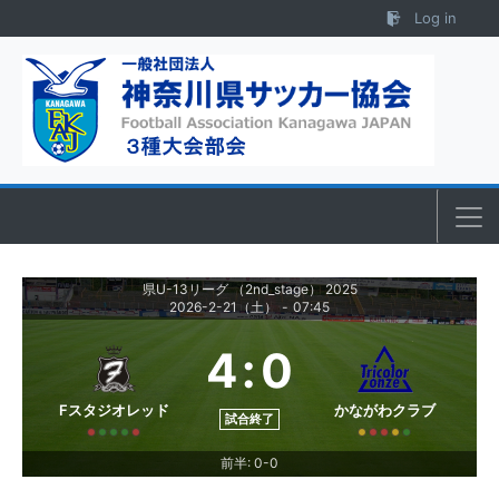
Skip to content
Log in
県U-13リーグ （2nd_stage） 2025
2026-2-21（土）
-
07:45
4
:
0
Fスタジオレッド
かながわクラブ
試合終了
前半: 0-0