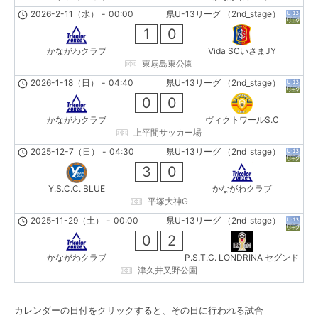
2026-2-11（水）
-
00:00
県U-13リーグ （2nd_stage）
1
0
かながわクラブ
Vida SCいさまJY
東扇島東公園
2026-1-18（日）
-
04:40
県U-13リーグ （2nd_stage）
0
0
かながわクラブ
ヴィクトワールS.C
上平間サッカー場
2025-12-7（日）
-
04:30
県U-13リーグ （2nd_stage）
3
0
Y.S.C.C. BLUE
かながわクラブ
平塚大神G
2025-11-29（土）
-
00:00
県U-13リーグ （2nd_stage）
0
2
かながわクラブ
P.S.T.C. LONDRINA セグンド
津久井又野公園
カレンダーの日付をクリックすると、その日に行われる試合