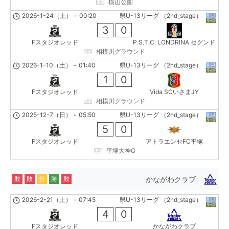
横山公園
2026-1-24（土）
-
00:20
県U-13リーグ （2nd_stage）
3
0
Fスタジオレッド
P.S.T.C. LONDRINA セグンド
相模川グラウンド
2026-1-10（土）
-
01:40
県U-13リーグ （2nd_stage）
1
0
Fスタジオレッド
Vida SCいさまJY
相模川グラウンド
2025-12-7（日）
-
05:50
県U-13リーグ （2nd_stage）
5
0
Fスタジオレッド
アトラエンセFC平塚
平塚大神G
かながわクラブ
敗
敗
分
勝
敗
2026-2-21（土）
-
07:45
県U-13リーグ （2nd_stage）
4
0
Fスタジオレッド
かながわクラブ