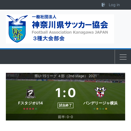
Skip to content
Log in
県U-15リーグ ４部（2nd stage） 2021
1
:
0
FスタジオU14
バンデリージャ横浜
試合終了
前半: 0-0