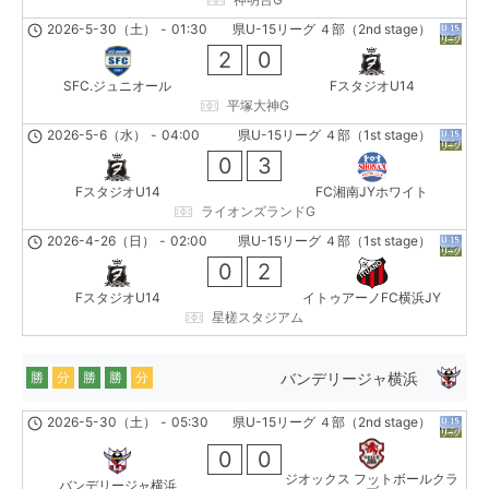
2026-5-30（土）
-
01:30
県U-15リーグ ４部（2nd stage）
2
0
SFC.ジュニオール
FスタジオU14
平塚大神G
2026-5-6（水）
-
04:00
県U-15リーグ ４部（1st stage）
0
3
FスタジオU14
FC湘南JYホワイト
ライオンズランドG
2026-4-26（日）
-
02:00
県U-15リーグ ４部（1st stage）
0
2
FスタジオU14
イトゥアーノFC横浜JY
星槎スタジアム
バンデリージャ横浜
勝
分
勝
勝
分
2026-5-30（土）
-
05:30
県U-15リーグ ４部（2nd stage）
0
0
ジオックス フットボールクラ
バンデリージャ横浜