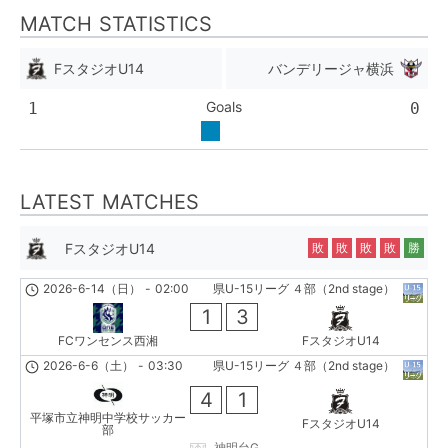
MATCH STATISTICS
FスタジオU14
バンデリージャ横浜
Goals
1
0
LATEST MATCHES
FスタジオU14
敗
敗
敗
敗
勝
2026-6-14（日）
-
02:00
県U-15リーグ ４部（2nd stage）
1
3
FCワンセンス西湘
FスタジオU14
2026-6-6（土）
-
03:30
県U-15リーグ ４部（2nd stage）
4
1
平塚市立神明中学校サッカー
FスタジオU14
部
神明台G