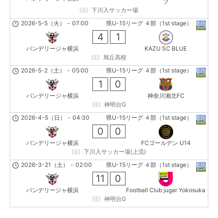
ブ
下川入サッカー場
2026-5-5（火）
-
07:00
県U-15リーグ ４部（1st stage）
4
1
バンデリージャ横浜
KAZU SC BLUE
旭丘高校
2026-5-2（土）
-
05:00
県U-15リーグ ４部（1st stage）
1
0
バンデリージャ横浜
神奈川湘北FC
神明台G
2026-4-5（日）
-
04:30
県U-15リーグ ４部（1st stage）
0
0
バンデリージャ横浜
FCゴールデン U14
下川入サッカー場(上流)
2026-3-21（土）
-
02:00
県U-15リーグ ４部（1st stage）
11
0
バンデリージャ横浜
Football Club jugar Yokosuka
神明台G