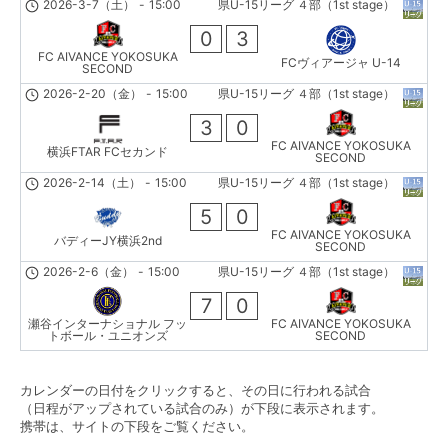
2026-3-7（土）
-
15:00
県U-15リーグ ４部（1st stage）
0
3
FC AIVANCE YOKOSUKA
FCヴィアージャ U-14
SECOND
2026-2-20（金）
-
15:00
県U-15リーグ ４部（1st stage）
3
0
FC AIVANCE YOKOSUKA
横浜FTAR FCセカンド
SECOND
2026-2-14（土）
-
15:00
県U-15リーグ ４部（1st stage）
5
0
FC AIVANCE YOKOSUKA
バディーJY横浜2nd
SECOND
2026-2-6（金）
-
15:00
県U-15リーグ ４部（1st stage）
7
0
瀬谷インターナショナル フッ
FC AIVANCE YOKOSUKA
トボール・ユニオンズ
SECOND
カレンダーの日付をクリックすると、その日に行われる試合
（日程がアップされている試合のみ）が下段に表示されます。
携帯は、サイトの下段をご覧ください。