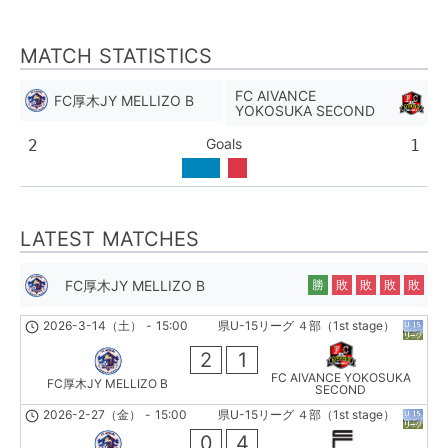
MATCH STATISTICS
FC AIVANCE
FC厚木JY MELLIZO B
YOKOSUKA SECOND
Goals
2
1
LATEST MATCHES
FC厚木JY MELLIZO B
勝
敗
敗
敗
敗
2026-3-14（土）
-
15:00
県U-15リーグ ４部（1st stage）
2
1
FC AIVANCE YOKOSUKA
FC厚木JY MELLIZO B
SECOND
2026-2-27（金）
-
15:00
県U-15リーグ ４部（1st stage）
0
4