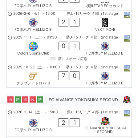
FC厚木JY MELLIZO B
横浜FTAR FCセカンド
2026-2-6（金）
-
15:00
県U-15リーグ ４部（1st stage）
2
1
FC厚木JY MELLIZO B
NEXT. FC-B
2025-11-1（土）
-
01:30
県U-15リーグ ４部（2nd stage）
0
1
Colors.Sports.Club
FC厚木JY MELLIZO B
酒井スポーツ広場
2025-10-25（土）
-
01:00
県U-15リーグ ４部（2nd stage）
7
0
クラブテアトロJY B
FC厚木JY MELLIZO B
FC AIVANCE YOKOSUKA SECOND
敗
勝
敗
敗
勝
2026-3-14（土）
-
15:00
県U-15リーグ ４部（1st stage）
2
1
FC AIVANCE YOKOSUKA
FC厚木JY MELLIZO B
SECOND