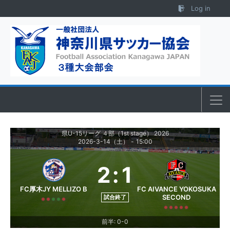
Skip to content
Log in
県U-15リーグ ４部（1st stage） 2026
2026-3-14（土）
-
15:00
2
:
1
FC厚木JY MELLIZO B
FC AIVANCE YOKOSUKA
SECOND
試合終了
前半: 0-0