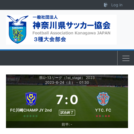
Skip to content
Log in
県U-13リーグ（1st_stage） 2023
2023-6-24（土）
-
01:30
7
:
0
FC川崎CHAMP JY 2nd
YTC. FC
試合終了
前半: -