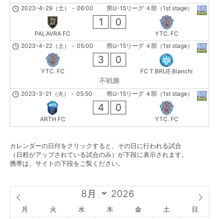
2023-4-29（土）
-
06:00
県U-15リーグ ４部（1st stage）
1
0
PALAVRA FC
YTC. FC
2023-4-22（土）
-
05:00
県U-15リーグ ４部（1st stage）
3
0
YTC. FC
FC T.BRUE Bianchi
不戦勝
2023-3-21（火）
-
05:50
県U-15リーグ ４部（1st stage）
4
0
ARTH FC
YTC. FC
カレンダーの日付をクリックすると、その日に行われる試合
（日程がアップされている試合のみ）が下段に表示されます。
携帯は、サイトの下段をご覧ください。
月
火
水
木
金
土
日