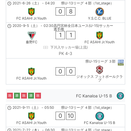
2021-6-26（土）
-
04:20
県U-13リーグ ４部（1st_stage）
0
8
FC ASAHI Jr.Youth
Y.S.C.C. BLUE
2020-9-5（土）
-
02:30
高円宮杯全日本ユース(U-15)サッカー
選手権
1
1
秦野FC
FC ASAHI Jr.Youth
下川入サッカー場(上流)
PK 4-3
県U-15リーグ ３部
0
0
ジオックス フットボールクラ
FC ASAHI Jr.Youth
ブ
FC Kanaloa U-15 B
敗
勝
敗
勝
敗
2021-9-11（土）
-
05:50
県U-13リーグ ４部（1st_stage）
0
10
FC ASAHI Jr.Youth
FC Kanaloa U-15 B
2021-7-22（木）
-
06:30
県U-13リーグ ４部（1st_stage）