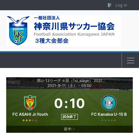
Skip to content
Log in
県U-13リーグ ４部（1st_stage） 2021
2021-9-11（土）
-
05:50
0
:
10
FC ASAHI Jr.Youth
FC Kanaloa U-15 B
試合終了
前半: -