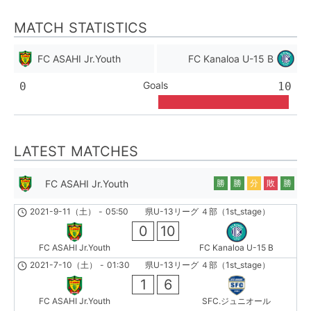
MATCH STATISTICS
FC ASAHI Jr.Youth
FC Kanaloa U-15 B
Goals
0
10
LATEST MATCHES
FC ASAHI Jr.Youth
勝
勝
分
敗
勝
2021-9-11（土）
-
05:50
県U-13リーグ ４部（1st_stage）
0
10
FC ASAHI Jr.Youth
FC Kanaloa U-15 B
2021-7-10（土）
-
01:30
県U-13リーグ ４部（1st_stage）
1
6
FC ASAHI Jr.Youth
SFC.ジュニオール