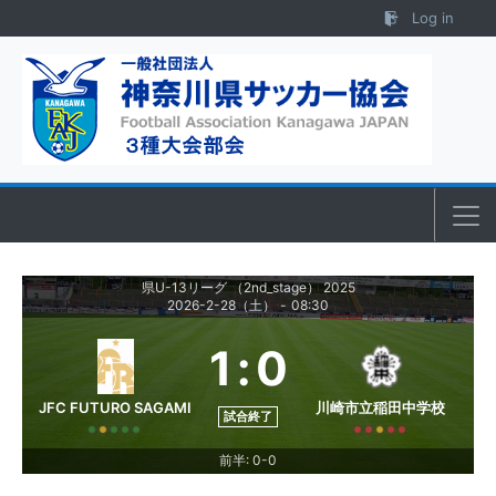
Skip to content
Log in
県U-13リーグ （2nd_stage） 2025
2026-2-28（土）
-
08:30
1
:
0
JFC FUTURO SAGAMI
川崎市立稲田中学校
試合終了
前半: 0-0