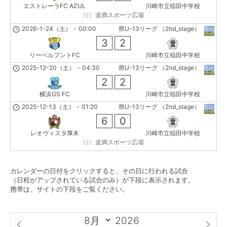
エストレーラFC AZUL
川崎市立稲田中学校
道満スポーツ広場
2026-1-24（土）
-
00:00
県U-13リーグ （2nd_stage）
3
2
リーベルプントFC
川崎市立稲田中学校
2025-12-20（土）
-
04:30
県U-13リーグ （2nd_stage）
2
2
横浜GS FC
川崎市立稲田中学校
2025-12-13（土）
-
01:20
県U-13リーグ （2nd_stage）
6
0
レオヴィスタ厚木
川崎市立稲田中学校
道満スポーツ広場
カレンダーの日付をクリックすると、その日に行われる試合
（日程がアップされている試合のみ）が下段に表示されます。
携帯は、サイトの下段をご覧ください。