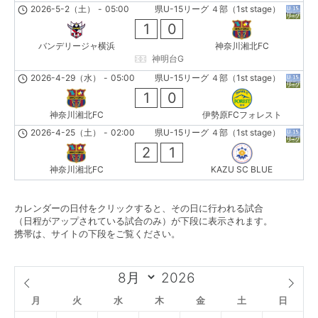
2026-5-2（土）
-
05:00
県U-15リーグ ４部（1st stage）
1
0
バンデリージャ横浜
神奈川湘北FC
神明台G
2026-4-29（水）
-
05:00
県U-15リーグ ４部（1st stage）
1
0
神奈川湘北FC
伊勢原FCフォレスト
2026-4-25（土）
-
02:00
県U-15リーグ ４部（1st stage）
2
1
神奈川湘北FC
KAZU SC BLUE
カレンダーの日付をクリックすると、その日に行われる試合
（日程がアップされている試合のみ）が下段に表示されます。
携帯は、サイトの下段をご覧ください。
月
火
水
木
金
土
日