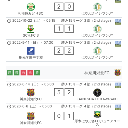
2
0
相模原みどりSC
はやぶさイレブンJY
2022-10-22（土）
-
05:15
県U-15リーグ ３部（2nd stage）
1
1
SCH.FC S
はやぶさイレブンJY
2022-9-11（日）
-
07:30
県U-15リーグ ３部（2nd stage）
2
2
桐光学園中学校
はやぶさイレブンJY
神奈川湘北FC
勝
勝
敗
敗
勝
2026-6-14（日）
-
05:00
県U-15リーグ ４部（2nd stage）
5
2
神奈川湘北FC
GANESHA FC KAWASAKI
2026-6-6（土）
-
05:00
県U-15リーグ ４部（2nd stage）
0
1
厚木はやぶさFCジュニアユー
神奈川湘北FC
ス