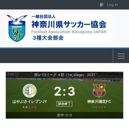
Skip to content
Log in
県U-13リーグ ４部（1st_stage） 2021
2
:
3
はやぶさイレブンJY
神奈川湘北FC
試合終了
前半: 0-0