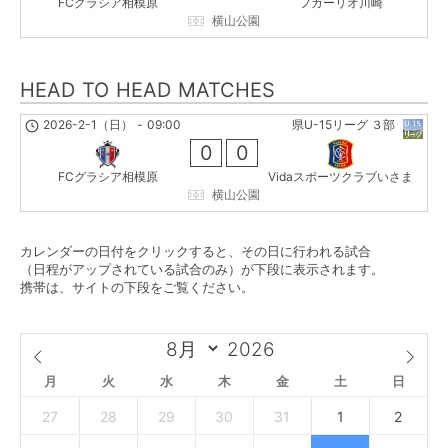
FCグラシア相模原
フガーリオ川崎
横山公園
HEAD TO HEAD MATCHES
2026-2-1（日）
-
09:00
県U-15リーグ ３部
0
0
FCグラシア相模原
Vidaスポーツクラブいさま
横山公園
カレンダーの日付をクリックすると、その日に行われる試合
（日程がアップされている試合のみ）が下段に表示されます。
携帯は、サイトの下段をご覧ください。
月
火
水
木
金
土
日
27
28
29
30
31
1
2