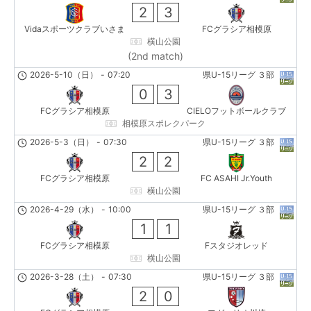
2
3
Vidaスポーツクラブいさま
FCグラシア相模原
横山公園
(2nd match)
2026-5-10（日）
-
07:20
県U-15リーグ ３部
0
3
FCグラシア相模原
CIELOフットボールクラブ
相模原スポレクパーク
2026-5-3（日）
-
07:30
県U-15リーグ ３部
2
2
FCグラシア相模原
FC ASAHI Jr.Youth
横山公園
2026-4-29（水）
-
10:00
県U-15リーグ ３部
1
1
FCグラシア相模原
Fスタジオレッド
横山公園
2026-3-28（土）
-
07:30
県U-15リーグ ３部
2
0