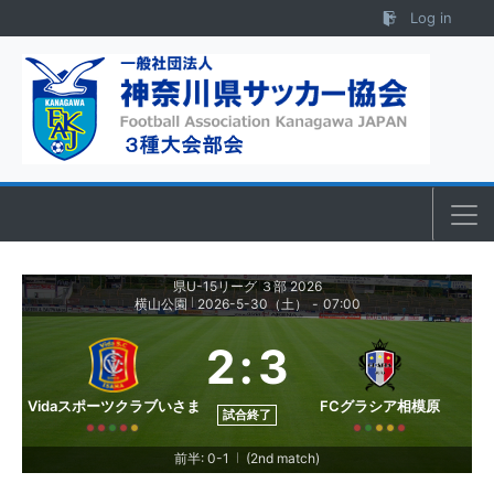
Skip to content
Log in
県U-15リーグ ３部 2026
横山公園
2026-5-30（土）
-
07:00
|
2
:
3
Vidaスポーツクラブいさま
FCグラシア相模原
試合終了
前半: 0-1
(2nd match)
|