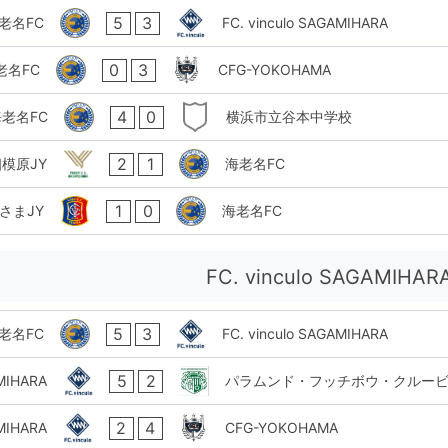
5
3
老名FC
FC. vinculo SAGAMIHARA
0
3
老名FC
CFG-YOKOHAMA
4
0
老名FC
横浜市立谷本中学校
2
1
模原JY
海老名FC
1
0
いさまJY
海老名FC
FC. vinculo SAGAMIHAR
5
3
老名FC
FC. vinculo SAGAMIHARA
5
2
AMIHARA
パラムンド・フッチボウ・クルー
2
4
AMIHARA
CFG-YOKOHAMA