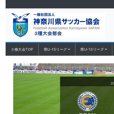
Skip to content
３種大会TOP
県U-15リーグ
県U-13リーグ
2