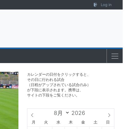
Log in
カレンダーの日付をクリックすると、
その日に行われる試合
（日程がアップされている試合のみ）
が下段に表示されます。携帯は、
サイトの下段をご覧ください。
月
火
水
木
金
土
日