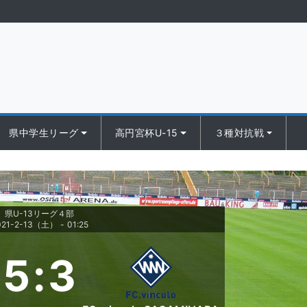
県中学生リーグ
高円宮杯U-15
３種対抗戦
県U-13リーグ４部
021-2-13（土）
-
01:25
5
:
3