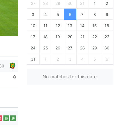
27
28
29
30
31
1
2
3
4
5
6
7
8
9
10
11
12
13
14
15
16
17
18
19
20
21
22
23
24
25
26
27
28
29
30
31
1
2
3
4
5
6
80
No matches for this date.
0
敗
勝
勝