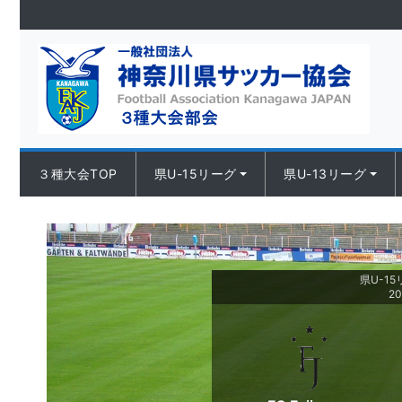
Skip to content
３種大会TOP
県U-15リーグ
県U-13リーグ
県U-15リ
2