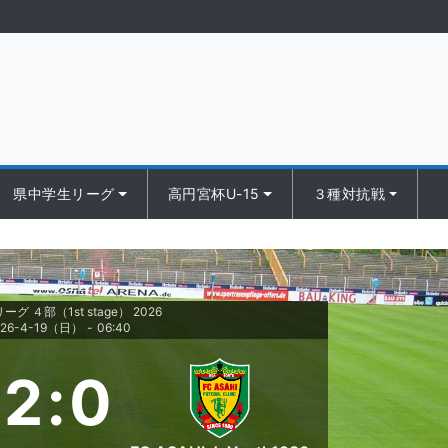
県中学生リーグ
高円宮杯U-15
３種対抗戦
ーグ ４部（1st stage） 2026
026-4-19（日）
-
06:40
2
:
0