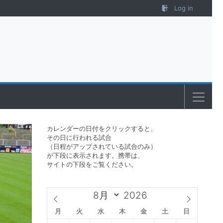
Log in
カレンダーの日付をクリックすると、
その日に行われる試合
（日程がアップされている試合のみ）
が下段に表示されます。携帯は、
サイトの下段をご覧ください。
月
火
水
木
金
土
日