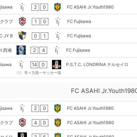
2
0
jisawa
FC ASAHI Jr.Youth1980
1
0
ルクラブ
FC Fujisawa
0
1
JY B
FC Fujisawa
2
4
ス西湘
FC Fujisawa
14
0
jisawa
P.S.T.C. LONDRINA テルセイロ
等々力第一サッカー場
FC ASAHI Jr.Youth198
2
0
jisawa
FC ASAHI Jr.Youth1980
4
0
ルクラブ
FC ASAHI Jr.Youth1980
3
6
テルセイロ
FC ASAHI Jr.Youth1980