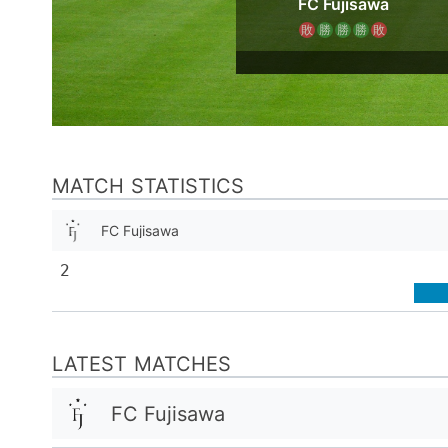
FC Fujisawa
敗
勝
勝
勝
敗
MATCH STATISTICS
FC Fujisawa
2
LATEST MATCHES
FC Fujisawa