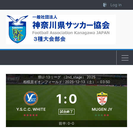
Skip to content
Log in
県U-13リーグ （2nd_stage） 2025
相模原ギオンフィールド
2025-12-13（土）
-
03:50
|
1
:
0
Y.S.C.C. WHITE
MUGEN JY
試合終了
前半: 0-0