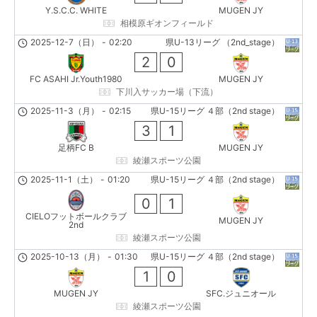
Y.S.C.C. WHITE
MUGEN JY
相模原ギオンフィールド
2025-12-7（日）
-
02:20
県U-13リーグ （2nd_stage）
2
0
FC ASAHI Jr.Youth1980
MUGEN JY
下川入サッカー場（下流）
2025-11-3（月）
-
02:15
県U-15リーグ ４部（2nd stage）
3
1
足柄FC B
MUGEN JY
綾瀬スポーツ公園
2025-11-1（土）
-
01:20
県U-15リーグ ４部（2nd stage）
0
1
CIELOフットボールクラブ
MUGEN JY
2nd
綾瀬スポーツ公園
2025-10-13（月）
-
01:30
県U-15リーグ ４部（2nd stage）
1
0
MUGEN JY
SFC.ジュニオール
綾瀬スポーツ公園